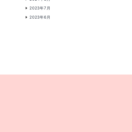
2023年7月
ツ
2023年6月
施
設
お
便
り〜
皐
月〜